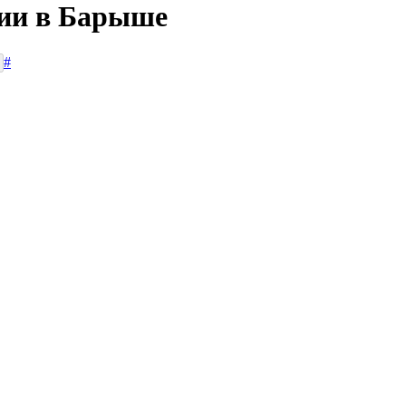
сии в Барыше
#