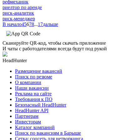
рефмеханик
риелтор по аренде
риск-аналитик
риск-менеджер
В начало
4
5
6
7
8
...
17
дальше
Сканируйте QR-код, чтобы скачать приложение
И чаты с работодателями всегда будут под рукой
HeadHunter
Размещение вакансий
Поиск по резюме
О компании
Наши вакансии
Реклама на сайте
Требования к ПО
Безопасный HeadHunter
HeadHunter API
Партнерам
Инвесторам
Каталог компаний
Поиск по вакансиям в Барыше
Сетка: соцсеть для нетворкинга