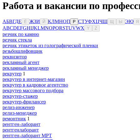
Работа и вакансии по профес
А
Б
В
Г
Д
Е
Ж
З
И
К
Л
М
Н
О
П
С
Т
У
Ф
Х
Ц
Ч
Ш
Э
Ю
Ё
Й
Р
Щ
Ы
Я
A
B
C
D
E
F
G
H
I
J
K
L
M
N
O
P
Q
R
S
T
U
V
W
X
Y
Z
резчик по камню
резчик стекла
резчик этикеток из голографической пленки
резьбошлифовщик
реквизитор
рекламный агент
рекламный менеджер
рекрутер
1
рекрутер в интернет-магазин
рекрутер в кадровое агентство
рекрутер массового подбора
рекрутер-стажер
рекрутер-фрилансер
релиз-инженер
релиз-менеджер
ремонтник
1
рентген-лаборант
рентгенлаборант
рентген-лаборант МРТ