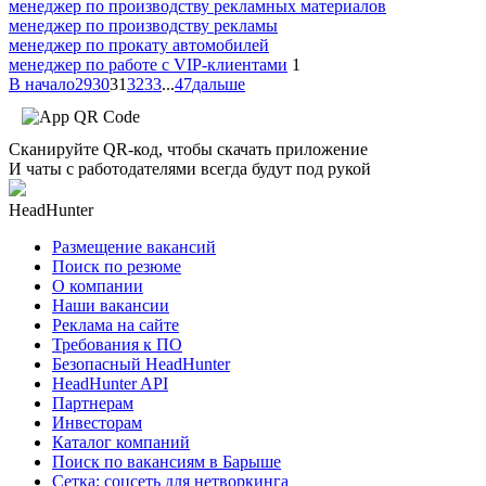
менеджер по производству рекламных материалов
менеджер по производству рекламы
менеджер по прокату автомобилей
менеджер по работе с VIP-клиентами
1
В начало
29
30
31
32
33
...
47
дальше
Сканируйте QR-код, чтобы скачать приложение
И чаты с работодателями всегда будут под рукой
HeadHunter
Размещение вакансий
Поиск по резюме
О компании
Наши вакансии
Реклама на сайте
Требования к ПО
Безопасный HeadHunter
HeadHunter API
Партнерам
Инвесторам
Каталог компаний
Поиск по вакансиям в Барыше
Сетка: соцсеть для нетворкинга