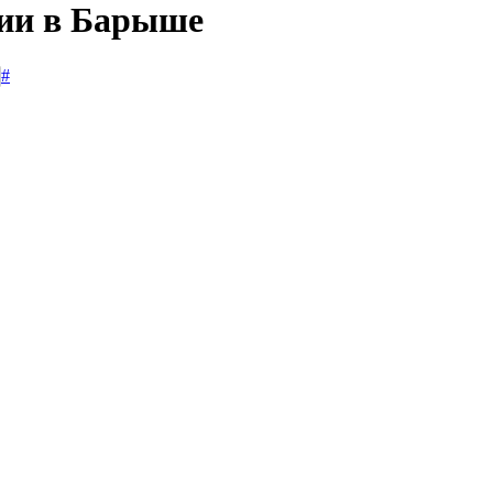
сии в Барыше
#