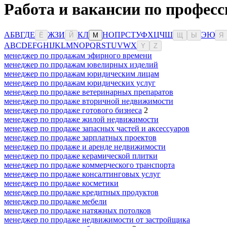
Работа и вакансии по профес
А
Б
В
Г
Д
Е
Ж
З
И
К
Л
Н
О
П
Р
С
Т
У
Ф
Х
Ц
Ч
Ш
Э
Ю
Ё
Й
М
Щ
Ы
Я
A
B
C
D
E
F
G
H
I
J
K
L
M
N
O
P
Q
R
S
T
U
V
W
X
Y
Z
менеджер по продажам эфирного времени
менеджер по продажам ювелирных изделий
менеджер по продажам юридическим лицам
менеджер по продажам юридических услуг
менеджер по продаже ветеринарных препаратов
менеджер по продаже вторичной недвижимости
менеджер по продаже готового бизнеса
2
менеджер по продаже жилой недвижимости
менеджер по продаже запасных частей и аксессуаров
менеджер по продаже зарплатных проектов
менеджер по продаже и аренде недвижимости
менеджер по продаже керамической плитки
менеджер по продаже коммерческого транспорта
менеджер по продаже консалтинговых услуг
менеджер по продаже косметики
менеджер по продаже кредитных продуктов
менеджер по продаже мебели
менеджер по продаже натяжных потолков
менеджер по продаже недвижимости от застройщика