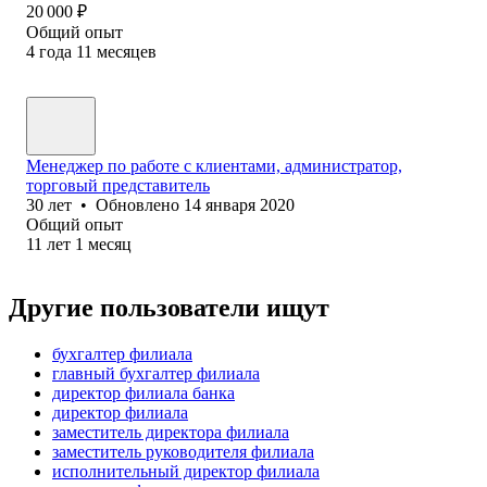
20 000
₽
Общий опыт
4
года
11
месяцев
Менеджер по работе с клиентами, администратор,
торговый представитель
30
лет
•
Обновлено
14 января 2020
Общий опыт
11
лет
1
месяц
Другие пользователи ищут
бухгалтер филиала
главный бухгалтер филиала
директор филиала банка
директор филиала
заместитель директора филиала
заместитель руководителя филиала
исполнительный директор филиала