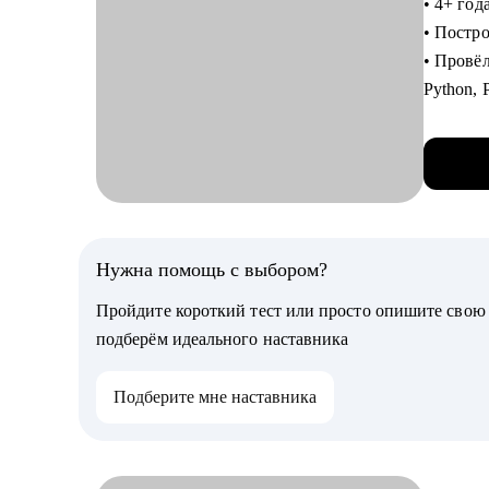
• 4+ го
• Выстро
• Постр
• Прокач
• Провёл
архитек
Python,
• Освои
• Регул
роста.
Кому мо
• Орган
• Систе
на конф
• IT-сп
Петербу
• Руков
• 7+ лет
Нужна помощь с выбором?
• Автор 
Пройдите короткий тест или просто опишите сво
обучил 
подберём идеального наставника
С чем п
Подберите мне наставника
• Прока
целевые
• Понят
грамотн