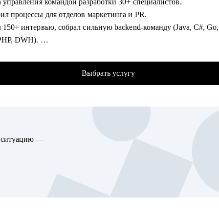
да управления командой разработки 30+ специалистов.
ить карьерную траекторию от junior до lead позиций
оил процессы для отделов маркетинга и PR.
ать hard skills: системный анализ, проектирование API, интегра
 150+ интервью, собрал сильную backend-команду (Java, C#, Go
тура
 PHP, DWH).
ть инструменты: BPMN, UML, SQL, Confluence, Jira
ярно обучаю и развиваю сотрудников: внедрил индивидуальные 
гу помочь:
Выбрать услугу
изатор и спикер внутренних/внешних митапов, представитель к
мным и бизнес-аналитикам всех уровней
еренциях и в СМИ (Forbes, Ведомости, Коммерсантъ, РБК, Дело
ециалистам, планирующим переход в аналитику
рг).
одителям аналитических команд
 коммерческой разработки на C#/.NET .
образовательных материалов, статей и онлайн-курса по C#, мент
ю ситуацию —
десятки начинающих специалистов.
омогу:
чать и адаптировать ваше резюме, портфолио и сопроводительно
 позиции.
ь и выстроить сильный карьерный трек: выявим ключевые дости
о структурируем опыт.