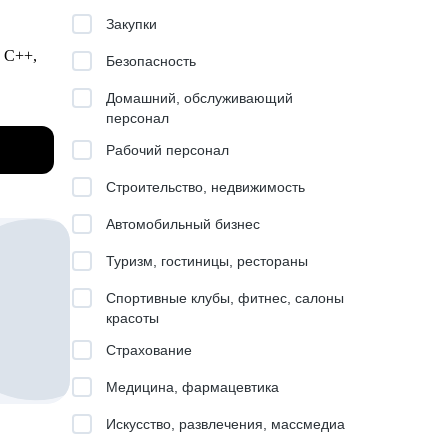
Закупки
ции,
, C++,
Безопасность
Домашний, обслуживающий
планы
персонал
Рабочий персонал
омпании
вой
Строительство, недвижимость
Автомобильный бизнес
Туризм, гостиницы, рестораны
ор:
Спортивные клубы, фитнес, салоны
красоты
Страхование
е под
Медицина, фармацевтика
жения,
Искусство, развлечения, массмедиа