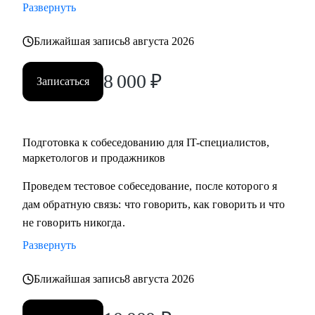
Развернуть
карьеры, если текущая уже не драйвит
• Как перейти в направление project менеджмента, строить
Ближайшая запись
8 августа 2026
свой карьерный трек
8 000
₽
Записаться
Кому могу помочь:
• Специалистам в сфере маркетинга, IT, продаж
Подготовка к собеседованию для IT-специалистов,
маркетологов и продажников
Проведем тестовое собеседование, после которого я
дам обратную связь: что говорить, как говорить и что
не говорить никогда.
Развернуть
Ближайшая запись
8 августа 2026