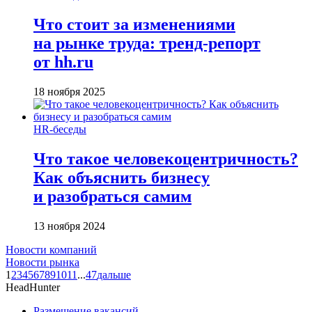
Что стоит за изменениями
на рынке труда: тренд-репорт
от hh.ru
18 ноября 2025
HR-беседы
Что такое человеко­центричность?
Как объяснить бизнесу
и разобраться самим
13 ноября 2024
Новости компаний
Новости рынка
1
2
3
4
5
6
7
8
9
10
11
...
47
дальше
HeadHunter
Размещение вакансий