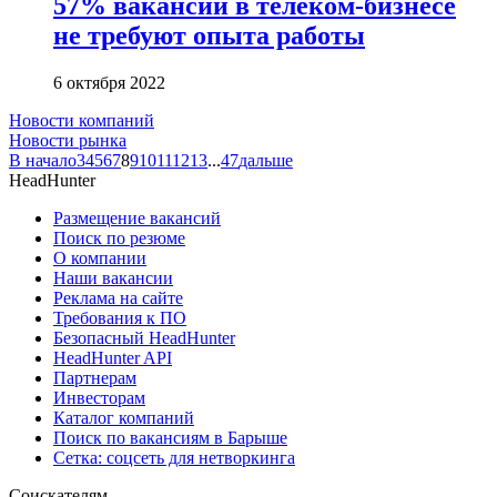
57% вакансий в телеком-бизнесе
не требуют опыта работы
6 октября 2022
Новости компаний
Новости рынка
В начало
3
4
5
6
7
8
9
10
11
12
13
...
47
дальше
HeadHunter
Размещение вакансий
Поиск по резюме
О компании
Наши вакансии
Реклама на сайте
Требования к ПО
Безопасный HeadHunter
HeadHunter API
Партнерам
Инвесторам
Каталог компаний
Поиск по вакансиям в Барыше
Сетка: соцсеть для нетворкинга
Соискателям