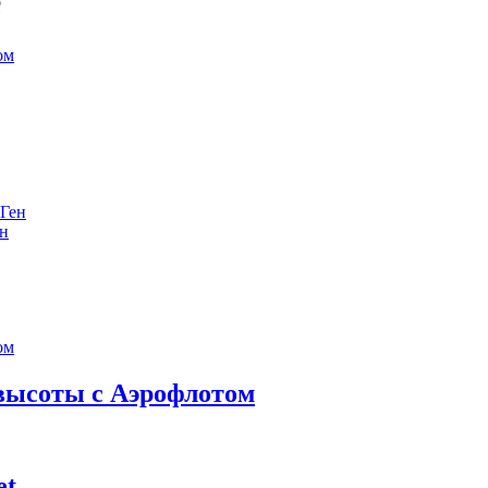
е
ен
 высоты с Аэрофлотом
et