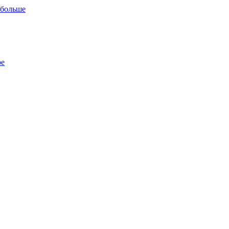
 больше
ре