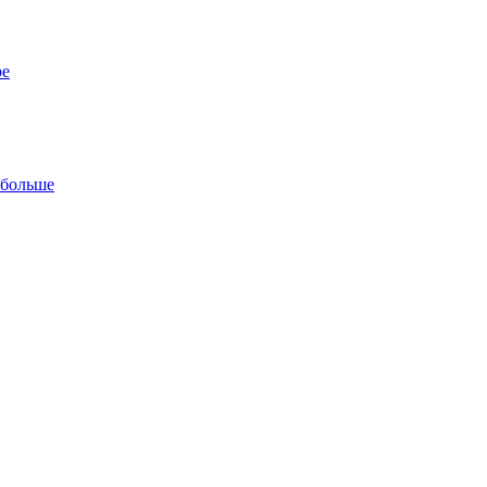
ре
 больше