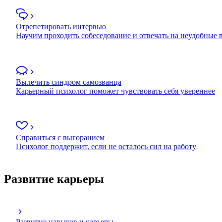
Отрепетировать интервью
Научим проходить собеседование и отвечать на неудобные
Вылечить синдром самозванца
Карьерный психолог поможет чувствовать себя увереннее
Справиться с выгоранием
Психолог поддержит, если не осталось сил на работу
Развитие карьеры
Развитие навыков и карьеры