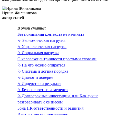
Ирина Жильникова
автор статей
В этой статье:
Без понимания контекста не начинать
⮱ Экономическая нагрузка
⮱ Управленческая нагрузка
⮱ Социальная нагрузка
О человекоцентричности простыми словами
⮱ На что можно опираться
⮱ Система и логика порядка
⮱ Диалог и доверие
⮱ Лидерство и результат
⮱ Безопасность и изменения
⮱ Долгосрочные инвестиции, или Как лучше
разговаривать с бизнесом
Зона HR-ответственности и развития
Инструкция по применению