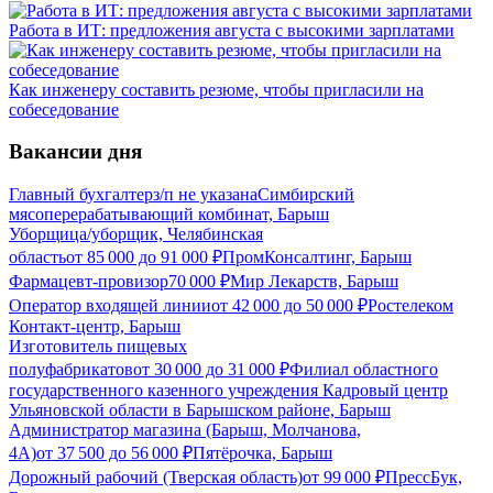
Работа в ИТ: предложения августа с высокими зарплатами
Как инженеру составить резюме, чтобы пригласили на
собеседование
Вакансии дня
Главный бухгалтер
з/п не указана
Симбирский
мясоперерабатывающий комбинат, Барыш
Уборщица/уборщик, Челябинская
область
от
85 000
до
91 000
₽
ПромКонсалтинг, Барыш
Фармацевт-провизор
70 000
₽
Мир Лекарств, Барыш
Оператор входящей линии
от
42 000
до
50 000
₽
Ростелеком
Контакт-центр, Барыш
Изготовитель пищевых
полуфабрикатов
от
30 000
до
31 000
₽
Филиал областного
государственного казенного учреждения Кадровый центр
Ульяновской области в Барышском районе, Барыш
Администратор магазина (Барыш, Молчанова,
4А)
от
37 500
до
56 000
₽
Пятёрочка, Барыш
Дорожный рабочий (Тверская область)
от
99 000
₽
ПрессБук,