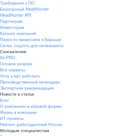
Требования к ПО
pr@ural.hh.ru
Безопасный HeadHunter
HeadHunter API
Краснодар
Партнерам
Инвесторам
ул. Янковского, д. 169, 7 этаж,
Каталог компаний
706 каб.
Поиск по вакансиям в Барыше
+7 861 205-55-57
Сетка: соцсеть для нетворкинга
pr@krd.hh.ru
Соискателям
hh PRO
Готовое резюме
Владивосток
Все сервисы
пер. Ланинский д. 4, офис 3.4
Хочу у вас работать
Производственный календарь
+7 423 202-33-28
Экспертная рекомендация
pr@dv.hh.ru
Новости и статьи
Блог
Новосибирск
О компаниях в игровой форме
Жизнь в компании
ул. Большевистская, д. 35,
ИТ-проекты
помещение 21
Рейтинг работодателей России
+7 383 207-94-64
Молодым специалистам