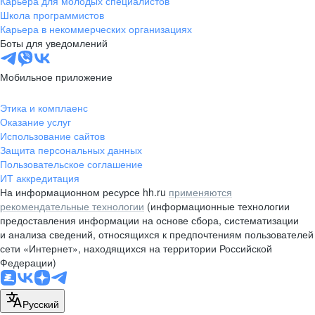
Карьера для молодых специалистов
pr@nsk.hh.ru
Школа программистов
Карьера в некоммерческих организациях
Минск
Боты для уведомлений
пр-т Дзержинского, д. 57,
10 этаж, помещение 45-1
Мобильное приложение
+375 (17)
336-03-02
Этика и комплаенс
pr@rabota.by
Оказание услуг
Использование сайтов
Алматы
Защита персональных данных
Пользовательское соглашение
пр. Абая, д. 151, БЦ Алатау,
ИТ аккредитация
12 этаж, офис 1209
На информационном ресурсе hh.ru
применяются
+7 727 232-13-13
рекомендательные технологии
(информационные технологии
pr@headhunter.com.kz
предоставления информации на основе сбора, систематизации
и анализа сведений, относящихся к предпочтениям пользователей
сети «Интернет», находящихся на территории Российской
Федерации)
Русский