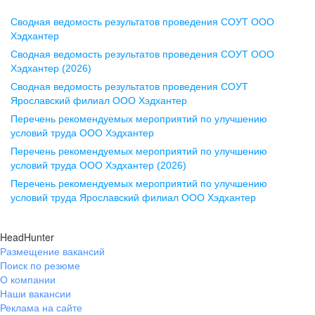
Сводная ведомость результатов проведения СОУТ ООО
Воронеж
Хэдхантер
Сводная ведомость результатов проведения СОУТ ООО
ул. Комиссаржевской, д. 10,
Хэдхантер (2026)
офис 1212
Сводная ведомость результатов проведения СОУТ
+7 473 280-05-05
Ярославский филиал ООО Хэдхантер
pr@vrn.hh.ru
Перечень рекомендуемых мероприятий по улучшению
условий труда ООО Хэдхантер
Казань
Перечень рекомендуемых мероприятий по улучшению
ул. Спартаковская, д. 2А, этаж 3,
условий труда ООО Хэдхантер (2026)
помещение 15
Перечень рекомендуемых мероприятий по улучшению
условий труда Ярославский филиал ООО Хэдхантер
+7 843 212-12-50
pr@kzn.hh.ru
HeadHunter
Размещение вакансий
Екатеринбург
Поиск по резюме
ул. Боевых Дружин, стр. 20,
О компании
5 этаж, офис 505, 521
Наши вакансии
Реклама на сайте
+7 343 226-79-99