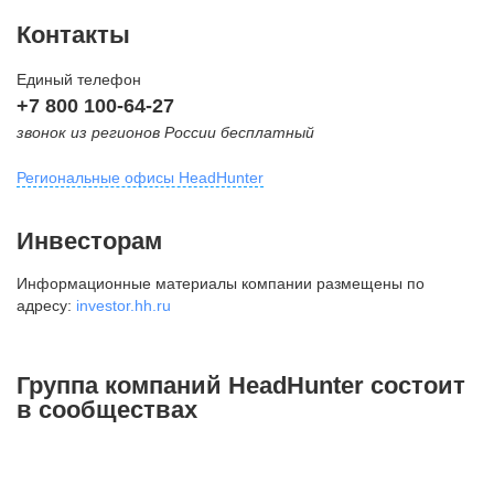
Контакты
Единый телефон
+7 800 100-64-27
звонок из регионов России бесплатный
Региональные офисы HeadHunter
Москва
Инвесторам
внутригородская территория
Информационные материалы компании размещены по
Муниципальный округ Тверской,
адресу:
investor.hh.ru
2-я Брестская ул., д. 48,
помещение 25
+7 495 974-64-27
Группа компаний HeadHunter состоит
+7 495 980-64-27
в сообществах
+7 495 134-92-24
press@hh.ru